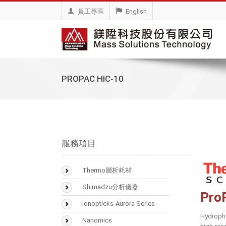
員工專區
English
PROPAC HIC-10
服務項目
Thermo層析耗材
BioLC Column
Shimadzu分析儀器
Pro
SMART Digest Kit
氣相層析儀(GC)
ionopticks-Aurora Series
Hydropho
CX-1 pH Gradient
氣相層析質譜儀
Nanomics