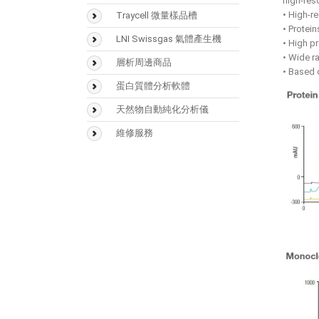
high-res
Buffer
(GCMS)
• High-r
Traycell 微量樣品槽
固相萃取匣
液相層析儀(LC)
• Protei
LNI Swissgas 氣體產生機
• High pr
樣品瓶
液相層析質譜
• Wide r
層析周邊商品
(LCMS)
Accucore
• Based o
Vaplock
蛋白質體分析軟體
光學類儀器
Acclaim
(UV/FTIR/RF)
Mascot
天然物自動純化分析儀
Hypersil GOLD
分析儀器 > 天平
Biognosys
Sepbox Systems –
維修服務
Hypercarb
Sepbox 2D-2000
Scaffold
Syncronis
Polymerix