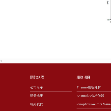
<
關於鎂陞
服務項目
公司沿革
Thermo層析耗材
研發成果
Shimadzu分析儀器
聯絡我們
ionopticks-Aurora Serie