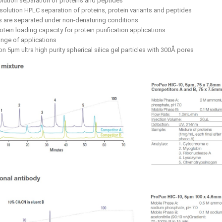
olution separation of proteins and peptides
esolution HPLC separation of proteins, protein variants and peptides
ns are separated under non-denaturing conditions
otein loading capacity for protein purification applications
ange of applications
n 5μm ultra high purity spherical silica gel particles with 300Å pores