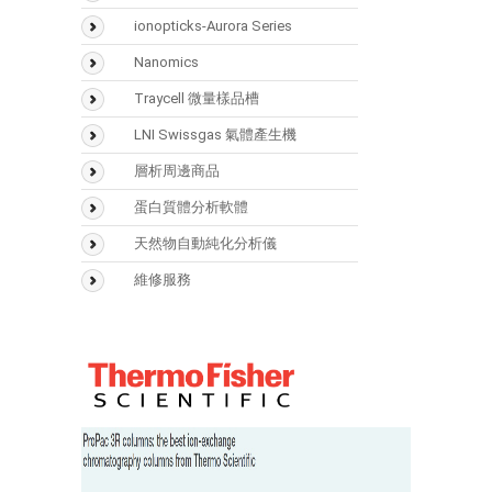
SMART Digest Kit
氣相層析儀(GC)
ionopticks-Aurora Series
CX-1 pH Gradient Buffer
氣相層析質譜儀(GCMS)
Nanomics
固相萃取匣
液相層析儀(LC)
Traycell 微量樣品槽
樣品瓶
液相層析質譜(LCMS)
LNI Swissgas 氣體產生機
Accucore
光學類儀器
層析周邊商品
(UV/FTIR/RF)
Acclaim
Vaplock
蛋白質體分析軟體
分析儀器 > 天平
Hypersil GOLD
Mascot
天然物自動純化分析儀
Hypercarb
Biognosys
Sepbox Systems –
維修服務
Sepbox 2D-2000
Syncronis
Scaffold
Polymerix