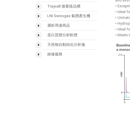
and asso
Buffer
(GCMS)
• Except
Traycell 微量樣品槽
固相萃取匣
液相層析儀(LC)
• Ideal 
LNI Swissgas 氣體產生機
• Unmatc
樣品瓶
液相層析質譜
• Hydrop
層析周邊商品
(LCMS)
Accucore
• Ideal f
Vaplock
蛋白質體分析軟體
光學類儀器
• Meets 
Acclaim
(UV/FTIR/RF)
Mascot
天然物自動純化分析儀
Hypersil GOLD
分析儀器 > 天平
Biognosys
Sepbox Systems –
維修服務
Hypercarb
Sepbox 2D-2000
Scaffold
Syncronis
Polymerix