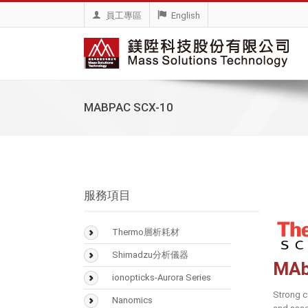
員工專區
English
MABPAC SCX-10
服務項目
Thermo層析耗材
BioLC Column
Shimadzu分析儀器
MAb
SMART Digest Kit
氣相層析儀(GC)
ionopticks-Aurora Series
Strong c
CX-1 pH Gradient
氣相層析質譜儀
Nanomics