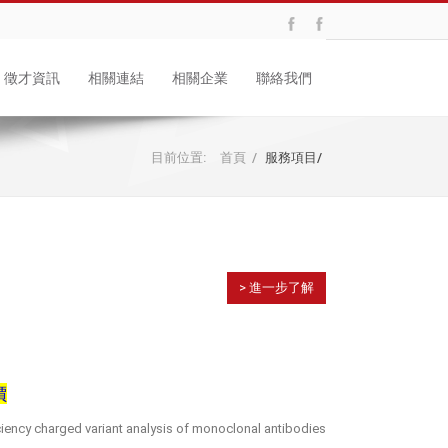
徵才資訊
相關連結
相關企業
聯絡我們
目前位置:
首頁
/
服務項目
/
> 進一步了解
價
iciency charged variant analysis of monoclonal antibodies