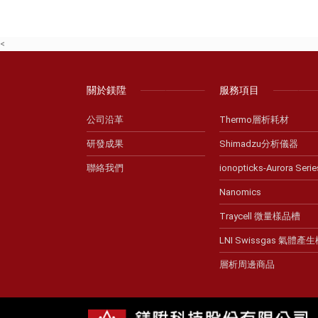
<
關於鎂陞
服務項目
公司沿革
Thermo層析耗材
研發成果
Shimadzu分析儀器
聯絡我們
ionopticks-Aurora Serie
Nanomics
Traycell 微量樣品槽
LNI Swissgas 氣體產
層析周邊商品