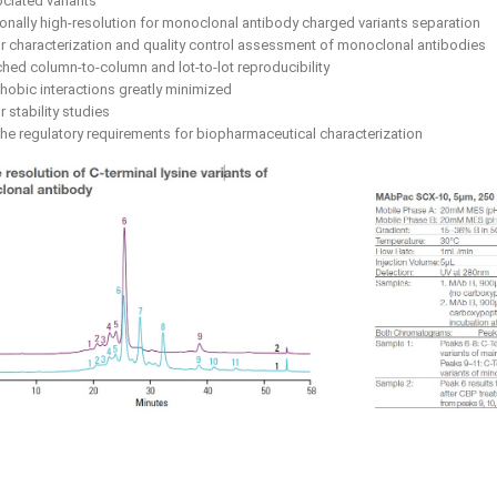
ciated variants
ionally high-resolution for monoclonal antibody charged variants separation
for characterization and quality control assessment of monoclonal antibodies
hed column-to-column and lot-to-lot reproducibility
hobic interactions greatly minimized
or stability studies
the regulatory requirements for biopharmaceutical characterization