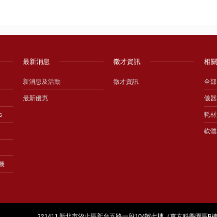
最新消息
徵才資訊
相
新消息及活動
徵才資訊
全部
最新優惠
儀器
s
耗材
軟體
生機
221411 新北市汐止區新台五路一段104號七樓（東方科學園區B棟） TEL：0