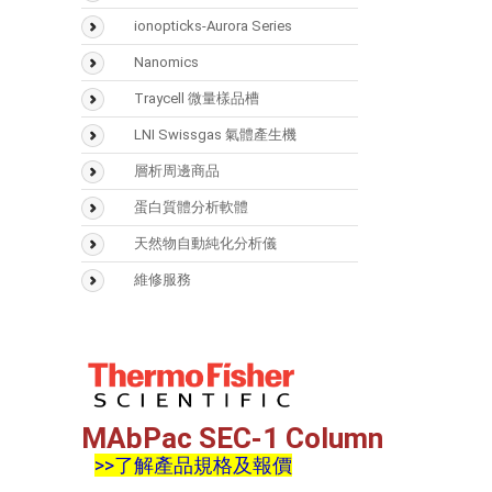
SMART Digest Kit
氣相層析儀(GC)
ionopticks-Aurora Series
CX-1 pH Gradient Buffer
氣相層析質譜儀(GCMS)
Nanomics
固相萃取匣
液相層析儀(LC)
Traycell 微量樣品槽
樣品瓶
液相層析質譜(LCMS)
LNI Swissgas 氣體產生機
Accucore
光學類儀器
層析周邊商品
(UV/FTIR/RF)
Acclaim
Vaplock
蛋白質體分析軟體
分析儀器 > 天平
Hypersil GOLD
Mascot
天然物自動純化分析儀
Hypercarb
Biognosys
Sepbox Systems –
維修服務
Sepbox 2D-2000
Syncronis
Scaffold
Polymerix
MAbPac SEC-1 Column
>>了解產品規格及報價