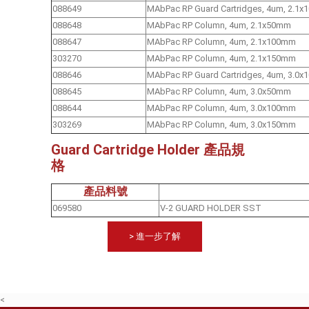
088649
MAbPac RP Guard Cartridges, 4um, 2.1x
088648
MAbPac RP Column, 4um, 2.1x50mm
088647
MAbPac RP Column, 4um, 2.1x100mm
303270
MAbPac RP Column, 4um, 2.1x150mm
088646
MAbPac RP Guard Cartridges, 4um, 3.0x
088645
MAbPac RP Column, 4um, 3.0x50mm
088644
MAbPac RP Column, 4um, 3.0x100mm
303269
MAbPac RP Column, 4um, 3.0x150mm
Guard Cartridge Holder 產品規
格
產品料號
069580
V-2 GUARD HOLDER 
> 進一步了解
<