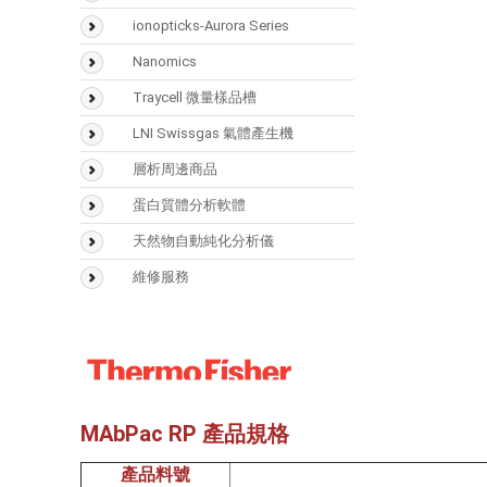
SMART Digest Kit
氣相層析儀(GC)
ionopticks-Aurora Series
CX-1 pH Gradient Buffer
氣相層析質譜儀(GCMS)
Nanomics
固相萃取匣
液相層析儀(LC)
Traycell 微量樣品槽
樣品瓶
液相層析質譜(LCMS)
LNI Swissgas 氣體產生機
Accucore
光學類儀器
層析周邊商品
(UV/FTIR/RF)
Acclaim
Vaplock
蛋白質體分析軟體
分析儀器 > 天平
Hypersil GOLD
Mascot
天然物自動純化分析儀
Hypercarb
Biognosys
Sepbox Systems –
維修服務
Sepbox 2D-2000
Syncronis
Scaffold
Polymerix
MAbPac RP 產品規格
產品料號