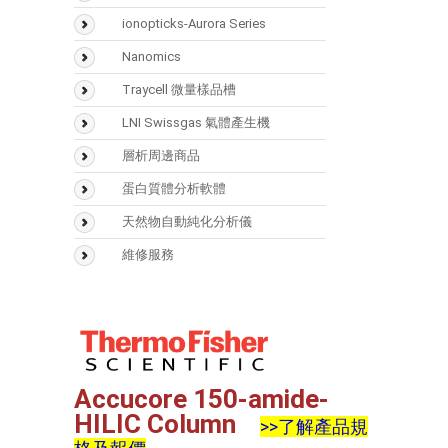
SMART Digest Kit
氣相層析儀(GC)
ionopticks-Aurora Series
CX-1 pH Gradient Buffer
氣相層析質譜儀(GCMS)
Nanomics
固相萃取匣
液相層析儀(LC)
Traycell 微量樣品槽
樣品瓶
液相層析質譜(LCMS)
LNI Swissgas 氣體產生機
Accucore
光學類儀器
層析周邊商品
(UV/FTIR/RF)
Acclaim
Vaplock
蛋白質體分析軟體
分析儀器 > 天平
Hypersil GOLD
Mascot
天然物自動純化分析儀
Hypercarb
Biognosys
Sepbox Systems –
維修服務
Sepbox 2D-2000
Syncronis
Scaffold
Polymerix
Accucore 150-amide-
HILIC
Column
>>了解產品規