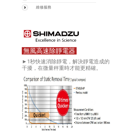
Biognosys
Sepbox Systems –
維修服務
Sepbox 2D-2000
Scaffold
Polymerix
無風高速除靜電器
►1秒快速消除靜電，解決靜電造成的
干擾，在微量秤重時才能更精確。