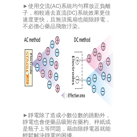
►使用交流(AC)系統均勻釋放正負離
子，相較過去直流(DC)系統效果更佳
速度更快，且無須風扇也能除靜電，
不必擔心藥品飛散汙染。
►靜電除了造成小數位數的跳動外，
靜電也會使藥品吸附在藥杓、秤紙或
是瓶子上等問題，藉由除靜電器就能
輕鬆解決靜電的困擾。