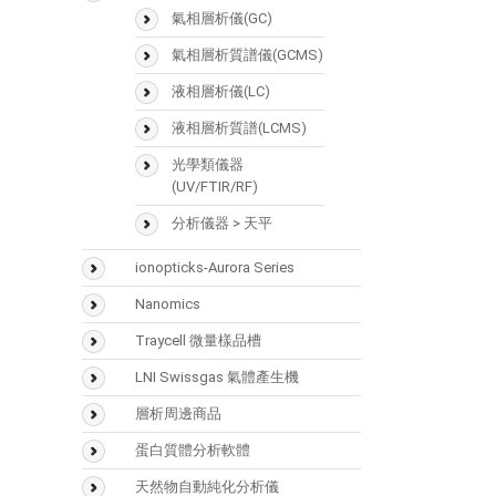
SMART Digest Kit
氣相層析儀(GC)
CX-1 pH Gradient Buffer
氣相層析質譜儀(GCMS)
固相萃取匣
液相層析儀(LC)
樣品瓶
液相層析質譜(LCMS)
Accucore
光學類儀器
(UV/FTIR/RF)
Acclaim
分析儀器 > 天平
Hypersil GOLD
ionopticks-Aurora Series
Hypercarb
Nanomics
Syncronis
Traycell 微量樣品槽
LNI Swissgas 氣體產生機
層析周邊商品
Vaplock
蛋白質體分析軟體
Mascot
天然物自動純化分析儀