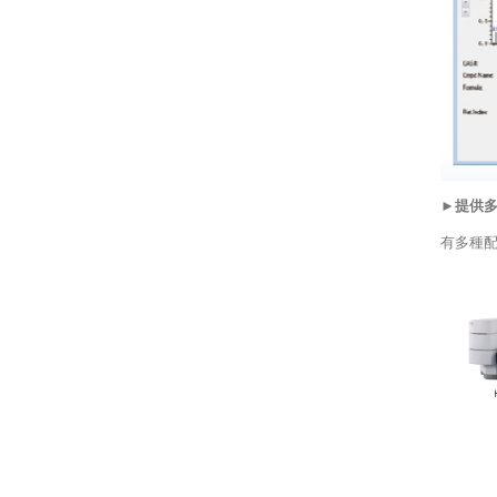
►提供
有多種