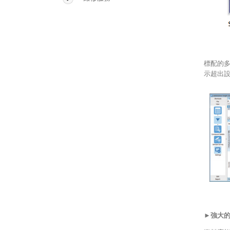
Sepbox 2D-2000
Scaffold
Polymerix
標配的多
示超出
►強大