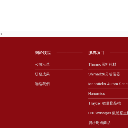
<
關於鎂陞
服務項目
公司沿革
Thermo層析耗材
研發成果
Shimadzu分析儀器
聯絡我們
ionopticks-Aurora Serie
Nanomics
Traycell 微量樣品槽
LNI Swissgas 氣體產
層析周邊商品