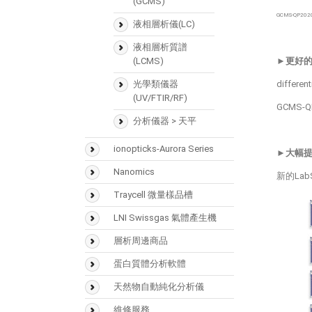
Buffer
(GCMS)
GCMS-Q
固相萃取匣
液相層析儀(LC)
樣品瓶
液相層析質譜
(LCMS)
►
更好
Accucore
光學類儀器
differ
Acclaim
(UV/FTIR/RF)
GCMS
Hypersil GOLD
分析儀器 > 天平
Hypercarb
ionopticks-Aurora Series
►
大幅
Syncronis
Nanomics
新的La
Traycell 微量樣品槽
LNI Swissgas 氣體產生機
層析周邊商品
Vaplock
蛋白質體分析軟體
Mascot
天然物自動純化分析儀
Biognosys
Sepbox Systems –
維修服務