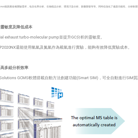
P2020NX能因應各種實驗需求，包含化學分析、生物樣品分析、環境汙染分析、新藥開發等等。同時也強化了儀器功能性、分析軟
的靈敏度及降低成本
ential exhaust turbo-molecular pump並提升GC分析的靈敏度。
-QP2020NX還能使用氫氣及氮氣作為載氣進行實驗，能夠有效降低實驗成本。
提高多組分析效率
bSolutions GCMS軟體搭載自動方法創建功能(Smart SIM)，可全自動進