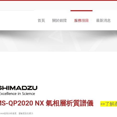
首頁
關於鎂陞
服務項目
最新消息
MS-QP2020 NX 氣相層析質譜儀
>>了解
2020NX提高分析速度、靈敏度及生產力