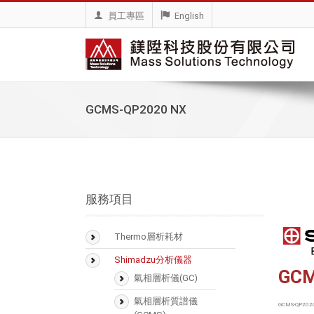
員工專區
English
GCMS-QP2020 NX
服務項目
Thermo層析耗材
BioLC Column
Shimadzu分析儀器
GC
SMART Digest Kit
氣相層析儀(GC)
CX-1 pH Gradient
氣相層析質譜儀
GCMS-QP