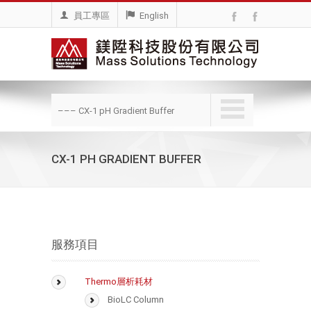
員工專區
English
––– CX-1 pH Gradient Buffer
CX-1 PH GRADIENT BUFFER
服務項目
Thermo層析耗材
BioLC Column