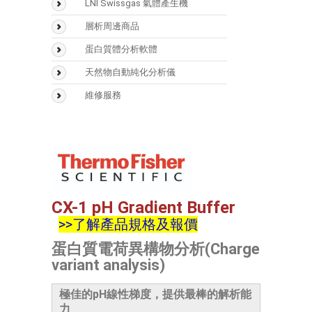
LNI Swissgas 氣體產生機
光學類儀器
層析周邊商品
(UV/FTIR/RF)
Vaplock
蛋白質體分析軟體
分析儀器 > 天平
Mascot
天然物自動純化分析儀
Biognosys
Sepbox Systems –
維修服務
Sepbox 2D-2000
Scaffold
Polymerix
CX-1 pH Gradient Buffer
>>了解產品規格及報價
蛋白質電荷異構物分析(Charge
variant analysis)
極佳的pH線性梯度，提供最棒的解析能
力