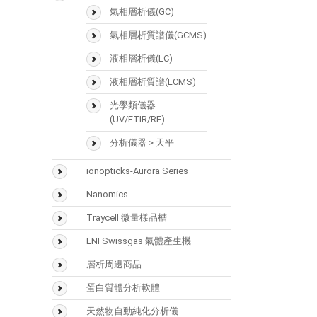
SMART Digest Kit
氣相層析儀(GC)
CX-1 pH Gradient Buffer
氣相層析質譜儀(GCMS)
固相萃取匣
液相層析儀(LC)
樣品瓶
液相層析質譜(LCMS)
Accucore
光學類儀器
(UV/FTIR/RF)
Acclaim
分析儀器 > 天平
Hypersil GOLD
ionopticks-Aurora Series
Hypercarb
Nanomics
Syncronis
Traycell 微量樣品槽
LNI Swissgas 氣體產生機
層析周邊商品
Vaplock
蛋白質體分析軟體
Mascot
天然物自動純化分析儀