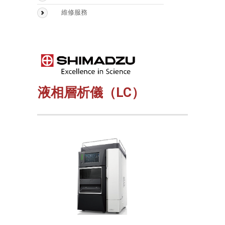
Biognosys
Sepbox Systems –
維修服務
Sepbox 2D-2000
Scaffold
Polymerix
液相層析儀（LC）