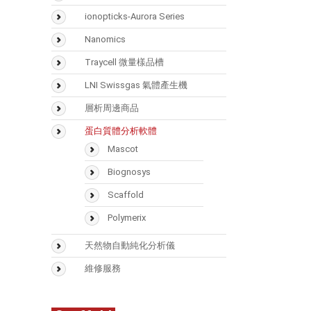
SMART Digest Kit
氣相層析儀(GC)
ionopticks-Aurora Series
CX-1 pH Gradient Buffer
氣相層析質譜儀(GCMS)
Nanomics
固相萃取匣
液相層析儀(LC)
Traycell 微量樣品槽
樣品瓶
液相層析質譜(LCMS)
LNI Swissgas 氣體產生機
Accucore
光學類儀器
層析周邊商品
(UV/FTIR/RF)
Acclaim
Vaplock
蛋白質體分析軟體
分析儀器 > 天平
Hypersil GOLD
Mascot
Hypercarb
Biognosys
Syncronis
Scaffold
Polymerix
天然物自動純化分析儀
Sepbox Systems –
維修服務
Sepbox 2D-2000