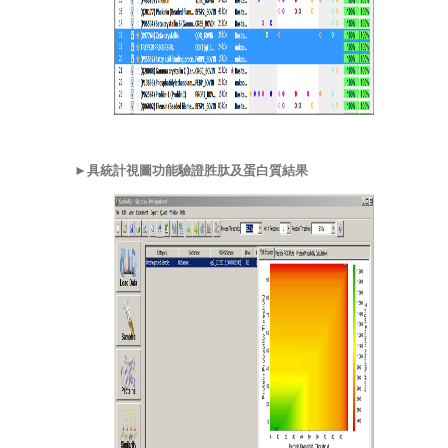
►具統計視圖功能驗證胜肽及蛋白質結果